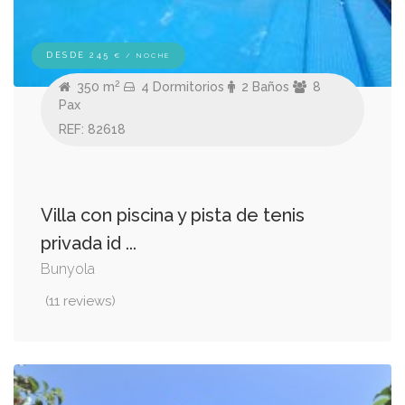
DESDE 245
€ / NOCHE
2
350 m
4 Dormitorios
2 Baños
8
Pax
REF: 82618
Villa con piscina y pista de tenis
privada id ...
Bunyola
(11 reviews)