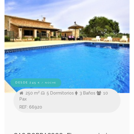
DESDE 245
€ / NOCHE
2
250 m
5 Dormitorios
3 Baños
10
Pax
REF: 66920