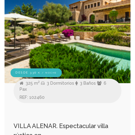
DESDE 330
€ / NOCHE
2
325 m
3 Dormitorios
3 Baños
6
Pax
REF: 102460
VILLA ALENAR. Espectacular villa