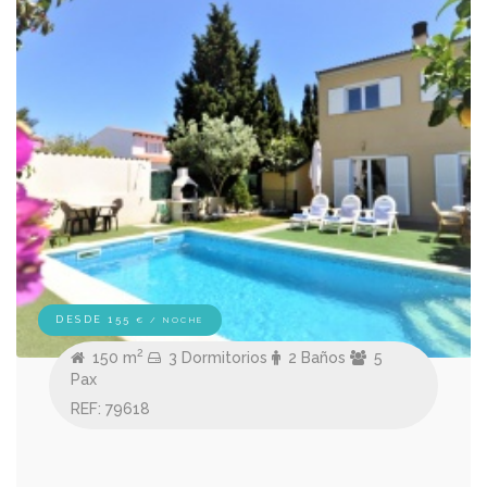
DESDE 155
€ / NOCHE
2
150 m
3 Dormitorios
2 Baños
5
Pax
REF: 79618