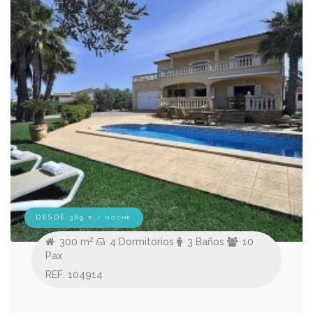
DESDE 369
€ / NOCHE
2
300 m
4 Dormitorios
3 Baños
10
Pax
REF: 104914