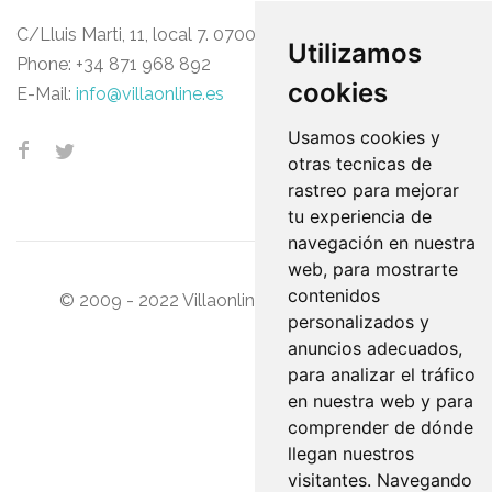
C/Lluis Marti, 11, local 7. 07006 Palma de Mallorca
Utilizamos
Phone:
+34 871 968 892
cookies
E-Mail:
info@villaonline.es
Usamos cookies y
otras tecnicas de
rastreo para mejorar
tu experiencia de
navegación en nuestra
web, para mostrarte
contenidos
© 2009 - 2022 Villaonline. All Rights Reserved.
personalizados y
anuncios adecuados,
para analizar el tráfico
en nuestra web y para
comprender de dónde
llegan nuestros
visitantes. Navegando