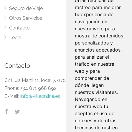
otras tecnicas de
rastreo para mejorar
Seguro de Viaje
Política de Privacidad
tu experiencia de
POLITICA DE
Otros Servicios
navegación en
PRIVACIDAD EN REDES
Contacto
nuestra web, para
SOCIALES
mostrarte contenidos
Legal
COVID-19
personalizados y
Experiencias
anuncios adecuados,
para analizar el
tráfico en nuestra
Contacto
web y para
comprender de
C/Lluis Marti, 11, local 7. 07006 Palma de Mallorca
dónde llegan
Phone:
+34 871 968 892
nuestros visitantes.
E-Mail:
info@villaonline.es
Navegando en
nuestra web tu
aceptas el uso de
cookies y de otras
tecnicas de rastreo.